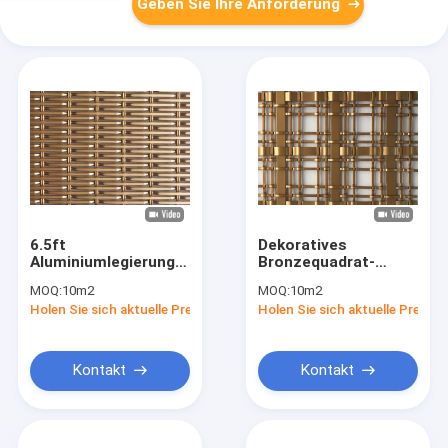
Geben Sie Ihre Anforderung
6.5ft
Dekoratives
Aluminiumlegierungs-
Bronzequadrat-
dekoratives
gesponnenes
MOQ:
10m2
MOQ:
10m2
Drahtgewebe
Architekturmetall
Holen Sie sich aktuelle Preis
Holen Sie sich aktuelle Preis
Maschendraht 26%
Mesh Building Facade
öffnenden Bereich
7.8kg/M2
Kontakt
Kontakt