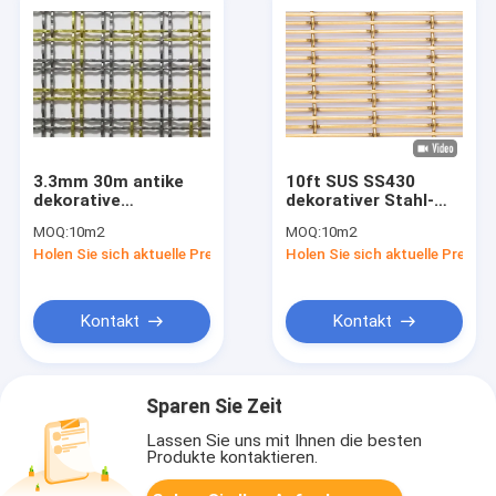
3.3mm 30m antike
10ft SUS SS430
dekorative
dekorativer Stahl-
Drahtgewebe-
Mesh For Cabinet
MOQ:
10m2
MOQ:
10m2
Maschendraht-
Doors
Holen Sie sich aktuelle Preis
Holen Sie sich aktuelle Preis
Messinggrills für
Schranktüren
Kontakt
Kontakt
Sparen Sie Zeit
Lassen Sie uns mit Ihnen die besten
Produkte kontaktieren.