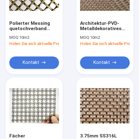
Über uns
Fabrik-Ausflug
Polierter Messing
Architektur-PVD-
quetschverband
Metalldekoratives
Qualitätskontrolle
dekorative
Drahtgewebe Mesh
MOQ:
10m2
MOQ:
10m2
gesponnene Breite
Facade Panels SS410
Holen Sie sich aktuelle Preis
Holen Sie sich aktuelle Preis
der Metallmaschen-
4.5mm
Treten Sie mit uns in Verbindung
1.5m
Nachrichten
Kontakt
Kontakt
Fälle
Architekturdrahtgewebe-Maschendraht
Edelstahl-Architekturmasche
Architekturmetallmasche
Fächer
3.75mm SS316L