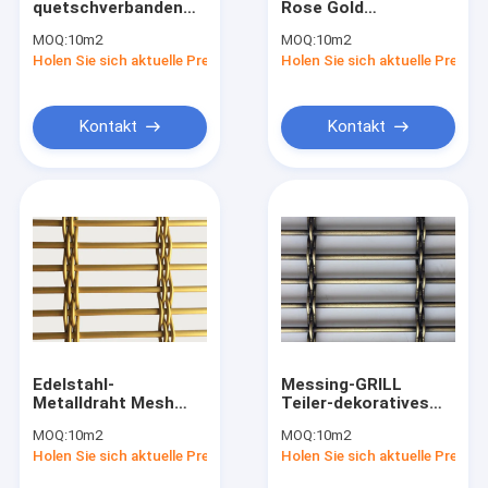
quetschverbanden
Rose Gold
Dekorativer Drahtgewebe-Maschendraht
Webart-Draht Mesh
Decorative Woven
MOQ:
10m2
MOQ:
10m2
Antique Brass PVD
Wire Mesh Wall
Holen Sie sich aktuelle Preis
Aluminiumkettenfliegengitter
Holen Sie sich aktuelle Preis
dekorativer Mesh
Cladding
Panels
Lamellierter Glasmaschendraht
Kontakt
Kontakt
Gewundener Maschendraht
Innenmaschendraht
Drahtgewebe Mesh Panels
Dekorativer Draht Mesh Grilles
Flexibles Metall Mesh Fabric
Edelstahl-
Messing-GRILL
Metallspulen-Drapierung
Metalldraht Mesh
Teiler-dekoratives
Room Divider SGS
Drahtgewebe Mesh
MOQ:
10m2
MOQ:
10m2
Gold gesponnener
Screen Plated Metal
Verschluss-Falz-Maschendraht
Holen Sie sich aktuelle Preis
Holen Sie sich aktuelle Preis
2×4m