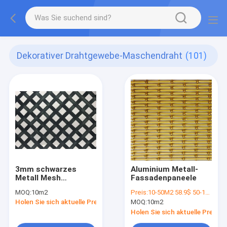
Dekorativer Drahtgewebe-Maschendraht
(101)
3mm schwarzes
Aluminium Metall-
Metall Mesh
Fassadenpaneele
Anticorrosion
MOQ:
10m2
Preis:
10-50M2 58.9$ 50-100M2 57.9$ 100-300M2 57.6$
Fireproof
Holen Sie sich aktuelle Preis
MOQ:
10m2
Holen Sie sich aktuelle Preis