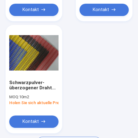
Metallpaillette-Gewebe
Kontakt
Kontakt
Ring Mesh Curtain
Hand- gesponnene Masche
Schwarzpulver-
überzogener Draht
Mesh Plain Woven
MOQ:
10m2
For Screen des
Holen Sie sich aktuelle Preis
Edelstahl-2.5m
Kontakt