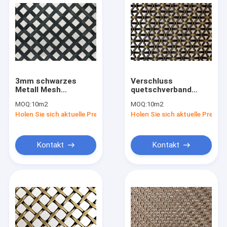
3mm schwarzes
Verschluss
Metall Mesh
quetschverband
Anticorrosion
dekorative
MOQ:
10m2
MOQ:
10m2
Fireproof
Drahtgewebe-Mesh
Holen Sie sich aktuelle Preis
Holen Sie sich aktuelle Preis
Eco Facade
Architectural Screen-
Wände
Kontakt
Kontakt
Haus
Produkte
VR-Show