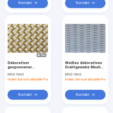
Kontakt
Kontakt
Dekorativer
Weißes dekoratives
gesponnener
Drahtgewebe Mesh
Goldmaschendraht
Anodized PVD 1.5m
MOQ:
10m2
MOQ:
10m2
2m Soem SGS
Holen Sie sich aktuelle Preis
Holen Sie sich aktuelle Preis
Kontakt
Kontakt