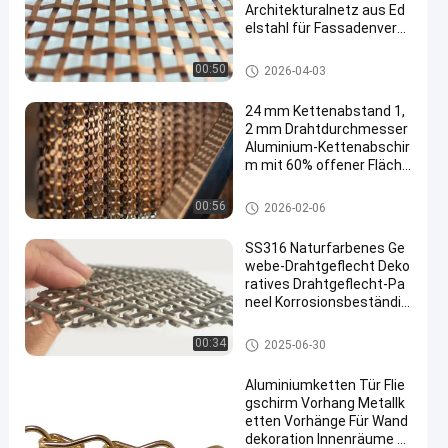
Architekturalnetz aus Ed
elstahl für Fassadenverkl
eidung und Innenarchitek
tur
Edelstahl-Architekturmasche
00:50
2026-04-03
24 mm Kettenabstand 1,
2 mm Drahtdurchmesser
Aluminium-Kettenabschir
m mit 60% offener Fläche
für industrielle Anwendun
gen
Aluminiumkettenfliegengitter
00:56
2026-02-06
SS316 Naturfarbenes Ge
webe-Drahtgeflecht Deko
ratives Drahtgeflecht-Pa
neel Korrosionsbeständig
keit
Architekturdrahtgewebe-Masc
00:34
2025-06-30
hendraht
Aluminiumketten Tür Flie
gschirm Vorhang Metallk
etten Vorhänge Für Wand
dekoration Innenräume Tr