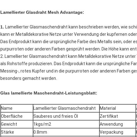
Lamellierter Glasdraht Mesh Advantage:
1.
Lamellierter Glasmaschendraht kann beschrieben werden, wie schön 
kann er Metalldekorative Netze unter Verwendung der kupfernen oder
Das Endprodukt kann die ursprüngliche Farbe des Metalls sein, oder es
purpurroten oder anderen Farben gesprüht werden. Die Höhe kann e
2. Lamellierter Glasmaschendraht kann Metalldekorative Netze unte
als Rohstoffe produzieren. Das Endprodukt kann die ursprüngliche Farb
Messing-, rotes Kupfer und in die purpurroten oder anderen Farben 
besonders gemacht werden.
Glas lamellierte Maschendraht-Leistungsblatt:
Name
Lamellierter Glasmaschendraht
Material
Oberfläche
Sauberes und freies Öl
Zertifikat
Gewicht
1kgs/m2
Anwendung
Stärke
0.8mm
Verpackung