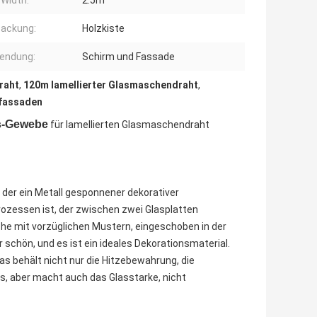
Width:
2.5m
packung:
Holzkiste
endung:
Schirm und Fassade
raht
,
120m lamellierter Glasmaschendraht
,
fassaden
ns-Gewebe
für lamellierten Glasmaschendraht
, der ein Metall gesponnener dekorativer
zessen ist, der zwischen zwei Glasplatten
he mit vorzüglichen Mustern, eingeschoben in der
 schön, und es ist ein ideales Dekorationsmaterial.
 behält nicht nur die Hitzebewahrung, die
, aber macht auch das Glasstarke, nicht