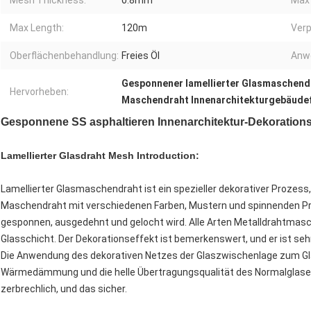
Mesh Thickness:
0.8mm
Max 
Max Length:
120m
Ver
Oberflächenbehandlung:
Freies Öl
Anw
Gesponnener lamellierter Glasmaschend
Hervorheben:
Maschendraht Innenarchitekturgebäude
Gesponnene SS asphaltieren Innenarchitektur-Dekoratio
Lamellierter Glasdraht Mesh Introduction:
Lamellierter Glasmaschendraht ist ein spezieller dekorativer Prozess
Maschendraht mit verschiedenen Farben, Mustern und spinnenden Pro
gesponnen, ausgedehnt und gelocht wird. Alle Arten Metalldrahtmasc
Glasschicht. Der Dekorationseffekt ist bemerkenswert, und er ist sehr
Die Anwendung des dekorativen Netzes der Glaszwischenlage zum Glas
Wärmedämmung und die helle Übertragungsqualität des Normalglases
zerbrechlich, und das sicher.