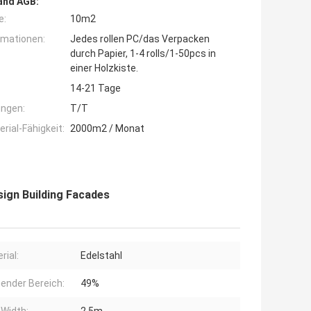
and AGB:
e:
10m2
rmationen:
Jedes rollen PC/das Verpacken
durch Papier, 1-4 rolls/1-50pcs in
einer Holzkiste.
14-21 Tage
ngen:
T/T
ial-Fähigkeit:
2000m2 / Monat
sign Building Facades
rial:
Edelstahl
ender Bereich:
49%