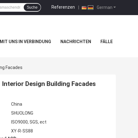
Referenzen
|
German
Suche
 MIT UNS IN VERBINDUNG
NACHRICHTEN
FÄLLE
ing Facades
Interior Design Building Facades
China
SHUOLONG
ISO9000, SGS, ect
XY-R-SS88