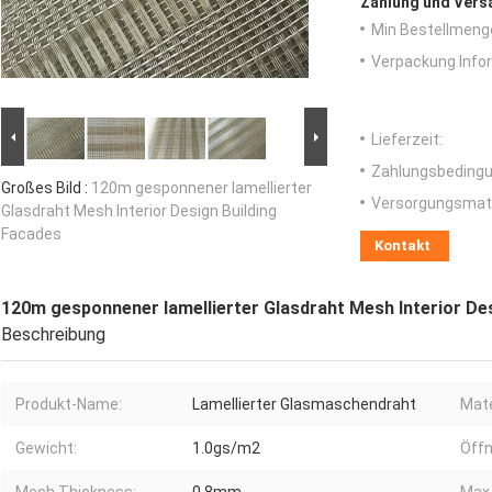
Zahlung und Vers
Min Bestellmeng
Verpackung Info
Lieferzeit:
Zahlungsbedingu
Großes Bild :
120m gesponnener lamellierter
Versorgungsmater
Glasdraht Mesh Interior Design Building
Facades
Kontakt
120m gesponnener lamellierter Glasdraht Mesh Interior De
Beschreibung
Produkt-Name:
Lamellierter Glasmaschendraht
Mate
Gewicht:
1.0gs/m2
Öffn