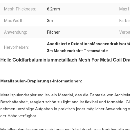
Mesh Thickness:
6.2mm
Max H
Max Width:
3m
Farbe
Anwendung:
Fächer
Verpa
Anodisierte OxidationsMaschendrahtvorh
Hervorheben:
3m Maschendraht-Trennwände
Helle Goldfarbaluminiummetallfach Mesh For Metal Coil Dr
Metallspulen-Drapierungs-Informationen:
Metallspulendrapierung ist- ein Material, das die Fantasie von Architek
Beschaffenheit, reagiert schön zu light.and ist flexibel und formable. 
nehmen unzählige Aufgaben in praktisch jeder möglicher Anwendung w
der Höhe verfügbar.
Metallspulendrapierung sieht aus und führt durch, wie traditionelle 