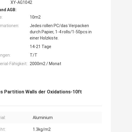
XY-AG1042
and AGB:
e:
10m2
rmationen:
Jedes rollen PC/das Verpacken
durch Papier, 1-4 rolls/1-50pcs in
einer Holzkiste.
14-21 Tage
ngen:
T/T
ial-Fähigkeit:
2000m2 / Monat
 Partition Walls der Oxidations-10ft
ial:
Aluminium
ht:
1.3kg/m2