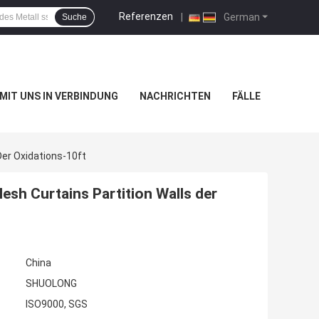
Referenzen
|
German
Suche
 MIT UNS IN VERBINDUNG
NACHRICHTEN
FÄLLE
Der Oxidations-10ft
esh Curtains Partition Walls der
China
SHUOLONG
ISO9000, SGS