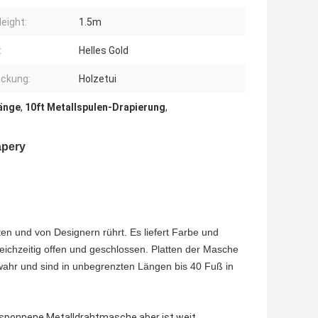
eight:
1.5m
:
Helles Gold
ckung:
Holzetui
änge
,
10ft Metallspulen-Drapierung
,
apery
ten und von Designern rührt. Es liefert Farbe und
Gleichzeitig offen und geschlossen. Platten der Masche
ahr und sind in unbegrenzten Längen bis 40 Fuß in
gesponnene Metalldrahtmasche aber ist weit