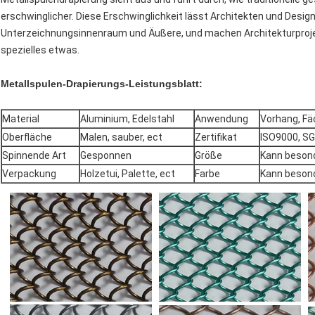
erschwinglicher. Diese Erschwinglichkeit lässt Architekten und Design
Unterzeichnungsinnenraum und Äußere, und machen Architekturproje
spezielles etwas.
Metallspulen-Drapierungs-Leistungsblatt:
Material
Aluminium, Edelstahl
Anwendung
Vorhang, Fä
Oberfläche
Malen, sauber, ect
Zertifikat
ISO9000, SG
Spinnende Art
Gesponnen
Größe
Kann besond
Verpackung
Holzetui, Palette, ect
Farbe
Kann besond