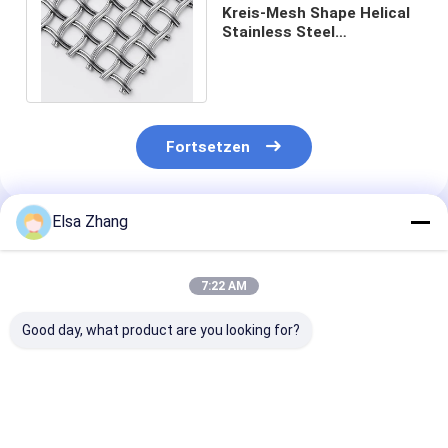
Kreis-Mesh Shape Helical
Stainless Steel
quetschverband Draht
Mesh For Partitions
Fortsetzen
Elsa Zhang
Empfohlene Produkte
7:22 AM
Good day, what product are you looking for?
15.7 mm x 8.85 mm
Maß und Design von
Aluminium 2
Größe
Edelstahl Aluminium
Metallketten