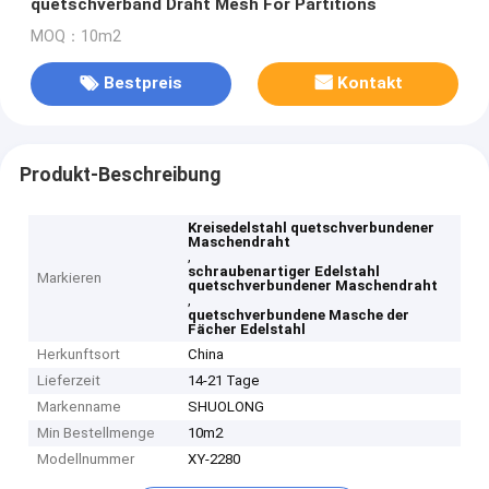
quetschverband Draht Mesh For Partitions
MOQ：10m2
Bestpreis
Kontakt
Produkt-Beschreibung
Kreisedelstahl quetschverbundener
Maschendraht
,
schraubenartiger Edelstahl
Markieren
quetschverbundener Maschendraht
,
quetschverbundene Masche der
Fächer Edelstahl
Herkunftsort
China
Lieferzeit
14-21 Tage
Markenname
SHUOLONG
Min Bestellmenge
10m2
Modellnummer
XY-2280