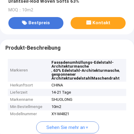
Drahtseil-Rod Woven Softs 63%
MOQ：10m2
Bestpreis
Kontakt
Produkt-Beschreibung
Fassadenumhüllungs-Edelstahl-
Architekturmasche
Markieren
,
,
63% Edelstahl-Architekturmasche
gesponnener
ArchitekturedelstahlMaschendraht
Herkunftsort
CHINA
Lieferzeit
14-21 Tage
Markenname
SHUOLONG
Min Bestellmenge
10m2
Modellnummer
XY-M4821
Sehen Sie mehr an