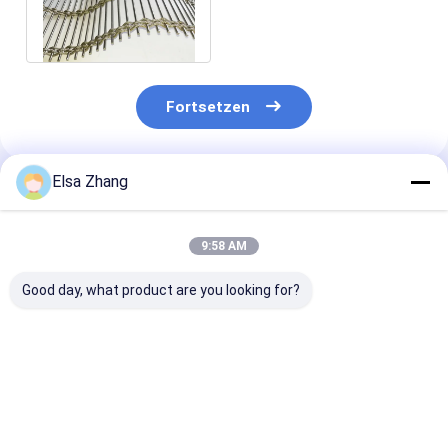
Drahtseil-Rod Woven
Softs 63%
Fortsetzen
Elsa Zhang
Empfohlene Produkte
9:58 AM
Good day, what product are you looking for?
Anpassbare
Gute Flexibilität
Lasergeschnit
Öffnungsgröße
Edelstahl
Edelmetallnet
Edelstahl
Architektonisches
für
Architektonisches
Drahtgewebe mit 2,5
Außenmarkena