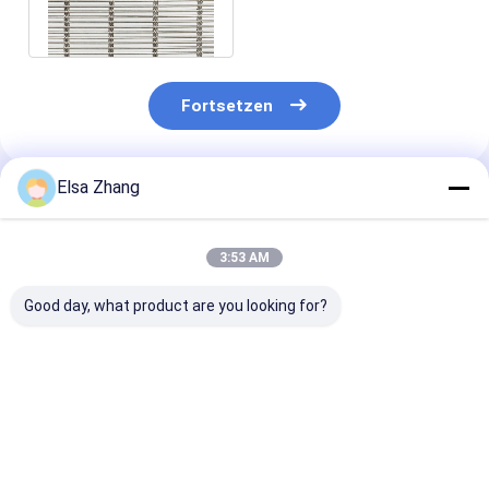
Curtain MetalFabric-
Umhüllungs-3.5mm
Fortsetzen
Elsa Zhang
Empfohlene Produkte
3:53 AM
Good day, what product are you looking for?
Anpassbare
Gute Flexibilität
Lasergeschnit
Öffnungsgröße
Edelstahl
Edelmetallnet
Edelstahl
Architektonisches
für
Architektonisches
Drahtgewebe mit 2,5
Außenmarkena
Mesh-Panel für
mm x 4 mm
Moderne Fass
Bestpreis
Bestpreis
Bestprei