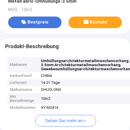
MetalFabric-Umhüllungs-3.5mm
MOQ：10m2
Bestpreis
Kontakt
Produkt-Beschreibung
,
Umhüllungsarchitekturmetallmaschenvorhang
Markieren
,
3.5mm Architekturmetallmaschenvorhang
Gewebesumhüllungsarchitekturmaschenvorha
Herkunftsort
CHINA
Lieferzeit
14-21 Tage
Markenname
SHUOLONG
Min
10m2
Bestellmenge
Modellnummer
XY-M2414
Sehen Sie mehr an