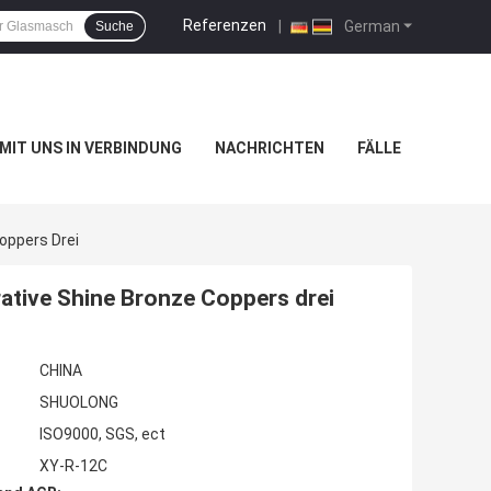
Referenzen
|
German
Suche
 MIT UNS IN VERBINDUNG
NACHRICHTEN
FÄLLE
oppers Drei
ative Shine Bronze Coppers drei
CHINA
SHUOLONG
ISO9000, SGS, ect
XY-R-12C