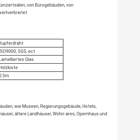
Konzertsälen, von Bürogebäuden, von
eitverbreitet.
Kupferdraht
ISO9000, SGS, ect
Lamelliertes Glas
Holzkiste
2.5m
bäuden, wie Museen, Regierungsgebäude, Hotels,
nhäuser, ältere Landhäuser, Wohn-ares, Opernhaus und