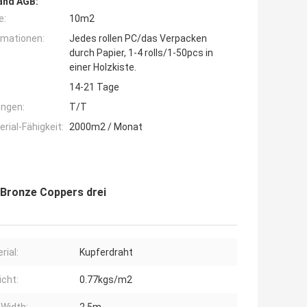
and AGB:
e:
10m2
rmationen:
Jedes rollen PC/das Verpacken
durch Papier, 1-4 rolls/1-50pcs in
einer Holzkiste.
14-21 Tage
ngen:
T/T
ial-Fähigkeit:
2000m2 / Monat
 Bronze Coppers drei
rial:
Kupferdraht
cht:
0.77kgs/m2