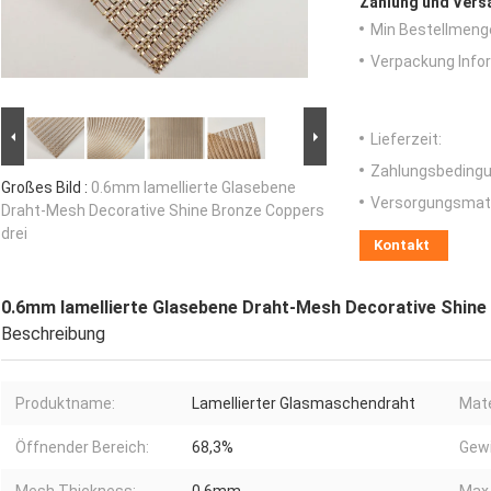
Zahlung und Vers
Min Bestellmeng
Verpackung Info
Lieferzeit:
Zahlungsbedingu
Großes Bild :
0.6mm lamellierte Glasebene
Versorgungsmater
Draht-Mesh Decorative Shine Bronze Coppers
drei
Kontakt
0.6mm lamellierte Glasebene Draht-Mesh Decorative Shine
Beschreibung
Produktname:
Lamellierter Glasmaschendraht
Mate
Öffnender Bereich:
68,3%
Gewi