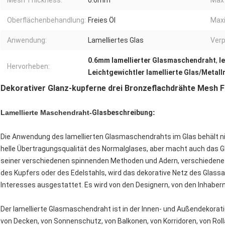
Mesh Thickness:
0.6mm
Max 
Oberflächenbehandlung:
Freies Öl
Maxi
Anwendung:
Lamelliertes Glas
Ver
0.6mm lamellierter Glasmaschendraht
,
l
Hervorheben:
Leichtgewichtler lamellierte Glas/Metal
Dekorativer Glanz-kupferne drei Bronzeflachdrähte Mesh 
Lamellierte Maschendraht-
Glasbeschreibung
:
Die Anwendung des lamellierten Glasmaschendrahts im Glas behält ni
helle Übertragungsqualität des Normalglases, aber macht auch das Gla
seiner verschiedenen spinnenden Methoden und Adern, verschiedene 
des Kupfers oder des Edelstahls, wird das dekorative Netz des Gla
Interesses ausgestattet. Es wird von den Designern, von den Inhabe
Der lamellierte Glasmaschendraht ist in der Innen- und Außendekora
von Decken, von Sonnenschutz, von Balkonen, von Korridoren, von Ro