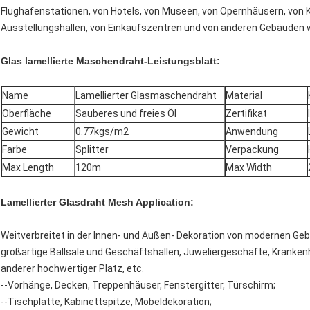
Flughafenstationen, von Hotels, von Museen, von Opernhäusern, von 
Ausstellungshallen, von Einkaufszentren und von anderen Gebäuden w
Glas lamellierte Maschendraht-Leistungsblatt:
Name
Lamellierter Glasmaschendraht
Material
Oberfläche
Sauberes und freies Öl
Zertifikat
Gewicht
0.77kgs/m2
Anwendung
Farbe
Splitter
Verpackung
Max Length
120m
Max Width
Lamellierter Glasdraht Mesh Application:
Weitverbreitet in der Innen- und Außen- Dekoration von modernen Ge
großartige Ballsäle und Geschäftshallen, Juweliergeschäfte, Kranke
anderer hochwertiger Platz, etc.
--Vorhänge, Decken, Treppenhäuser, Fenstergitter, Türschirm;
--Tischplatte, Kabinettspitze, Möbeldekoration;