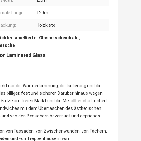
Width:
2.5m
male Länge:
120m
packung:
Holzkiste
eichter lamellierter Glasmaschendraht
,
lmasche
For Laminated Glass
cht nur die Wärmedämmung, die Isolierung und die
s billiger, fest und sicherer. Darüber hinaus wegen
Sätze am freien Markt und die Metallbeschaffenheit
ssandwiches mit dem Überraschen des ästhetischen
rn und von den Besuchern bevorzugt und gepriesen.
tion von Fassaden, von Zwischenwänden, von Fächern,
lläden und von Treppenhäusern von