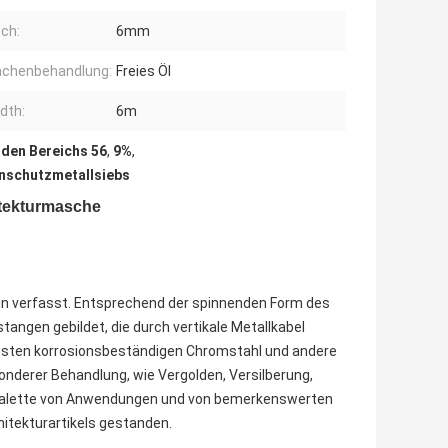
tch:
6mm
ächenbehandlung:
Freies Öl
dth:
6m
den Bereichs 56
,
9%
,
nschutzmetallsiebs
itekturmasche
ln verfasst. Entsprechend der spinnenden Form des
angen gebildet, die durch vertikale Metallkabel
festen korrosionsbeständigen Chromstahl und andere
sonderer Behandlung, wie Vergolden, Versilberung,
e Palette von Anwendungen und von bemerkenswerten
itekturartikels gestanden.