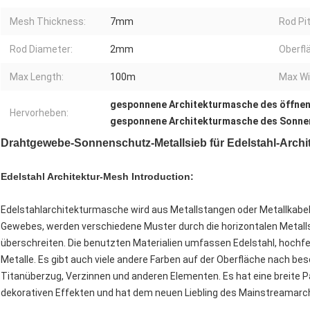
Mesh Thickness:
7mm
Rod Pi
Rod Diameter:
2mm
Oberfl
Max Length:
100m
Max Wi
gesponnene Architekturmasche des öffnen
Hervorheben:
gesponnene Architekturmasche des Sonne
Drahtgewebe-Sonnenschutz-Metallsieb für Edelstahl-Arch
Edelstahl Architektur-Mesh Introduction:
Edelstahlarchitekturmasche wird aus Metallstangen oder Metallkabe
Gewebes, werden verschiedene Muster durch die horizontalen Metallst
überschreiten. Die benutzten Materialien umfassen Edelstahl, hoch
Metalle. Es gibt auch viele andere Farben auf der Oberfläche nach be
Titanüberzug, Verzinnen und anderen Elementen. Es hat eine breit
dekorativen Effekten und hat dem neuen Liebling des Mainstreamarch