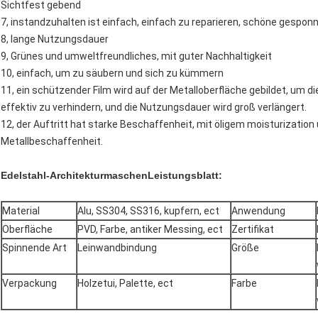
Sichtfest gebend
7, instandzuhalten ist einfach, einfach zu reparieren, schöne gespon
8, lange Nutzungsdauer
9, Grünes und umweltfreundliches, mit guter Nachhaltigkeit
10, einfach, um zu säubern und sich zu kümmern
11, ein schützender Film wird auf der Metalloberfläche gebildet, um 
effektiv zu verhindern, und die Nutzungsdauer wird groß verlängert.
12, der Auftritt hat starke Beschaffenheit, mit öligem moisturizatio
Metallbeschaffenheit.
Edelstahl-ArchitekturmaschenLeistungsblatt:
Material
Alu, SS304, SS316, kupfern, ect
Anwendung
Oberfläche
PVD, Farbe, antiker Messing, ect
Zertifikat
Spinnende Art
Leinwandbindung
Größe
Verpackung
Holzetui, Palette, ect
Farbe