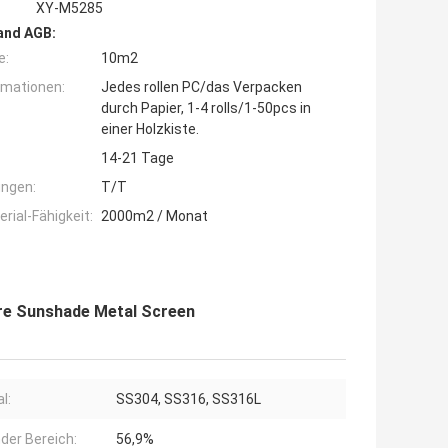
XY-M5285
and AGB:
e:
10m2
rmationen:
Jedes rollen PC/das Verpacken
durch Papier, 1-4 rolls/1-50pcs in
einer Holzkiste.
14-21 Tage
ngen:
T/T
ial-Fähigkeit:
2000m2 / Monat
re Sunshade Metal Screen
l:
SS304, SS316, SS316L
der Bereich:
56,9%