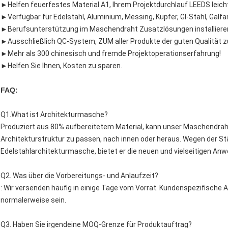
►Helfen feuerfestes Material A1, Ihrem Projektdurchlauf LEEDS leich
►Verfügbar für Edelstahl, Aluminium, Messing, Kupfer, GI-Stahl, Galfan
►Berufsunterstützung im Maschendraht Zusatzlösungen installiere
►Ausschließlich QC-System, ZUM aller Produkte der guten Qualität zu
►Mehr als 300 chinesisch und fremde Projektoperationserfahrung!
►Helfen Sie Ihnen, Kosten zu sparen.
FAQ:
Q1.What ist Architekturmasche?
Produziert aus 80% aufbereitetem Material, kann unser Maschendraht
Architekturstruktur zu passen, nach innen oder heraus. Wegen der Stä
Edelstahlarchitekturmasche, bietet er die neuen und vielseitigen Anw
Q2. Was über die Vorbereitungs- und Anlaufzeit?
: Wir versenden häufig in einige Tage vom Vorrat. Kundenspezifische 
normalerweise sein.
Q3. Haben Sie irgendeine MOQ-Grenze für Produktauftrag?