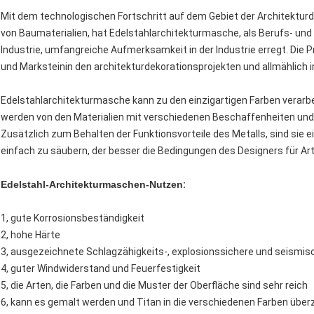
Mit dem technologischen Fortschritt auf dem Gebiet der Architektu
von Baumaterialien, hat Edelstahlarchitekturmasche, als Berufs- und
Industrie, umfangreiche Aufmerksamkeit in der Industrie erregt. Die Pr
und Marksteinin den architekturdekorationsprojekten und allmählich
Edelstahlarchitekturmasche kann zu den einzigartigen Farben verarbe
werden von den Materialien mit verschiedenen Beschaffenheiten u
Zusätzlich zum Behalten der Funktionsvorteile des Metalls, sind sie ei
einfach zu säubern, der besser die Bedingungen des Designers für Art 
Edelstahl-Architekturmaschen-Nutzen
:
1, gute Korrosionsbeständigkeit
2, hohe Härte
3, ausgezeichnete Schlagzähigkeits-, explosionssichere und seismis
4, guter Windwiderstand und Feuerfestigkeit
5, die Arten, die Farben und die Muster der Oberfläche sind sehr reich
6, kann es gemalt werden und Titan in die verschiedenen Farben über