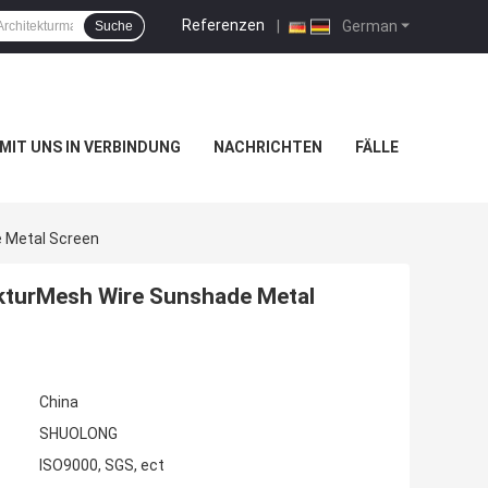
Referenzen
|
German
Suche
 MIT UNS IN VERBINDUNG
NACHRICHTEN
FÄLLE
 Metal Screen
kturMesh Wire Sunshade Metal
China
SHUOLONG
ISO9000, SGS, ect