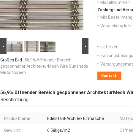
Modellnummer:
Zahlung und Vers
Min Bestellmeng
Verpackung Info
Lieferzeit:
Zahlungsbedingu
Großes Bild :
56,9% öffnender Bereich
Versorgungsmater
gesponnener ArchitekturMesh Wire Sunshade
Metal Screen
Kontakt
56,9% öffnender Bereich gesponnener ArchitekturMesh Wi
Beschreibung
Produktname:
Edelstahl-Architekturmasche
Materia
Gewicht:
6.58kgs/m2
Öffnen