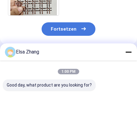
Grilles For Cabinet Doors
Fortsetzen
Elsa Zhang
Empfohlene Produkte
1:00 PM
Good day, what product are you looking for?
3×6m SGS-
3.3mm 304 Edelstahl
Edelstahl 316
Verschluss-Falz-
quetschverbundener
quetschverba
Draht-Mesh Square
Draht Mesh Woven
dekorativen D
Stainless Steel
Architectural Mesh
Mesh Grilles A
Woven-
Facade
Alkali
Bestpreis
Bestpreis
Bestprei