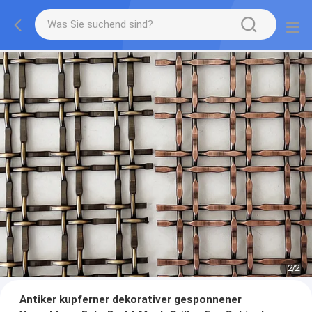
2
/
2
Antiker kupferner dekorativer gesponnener