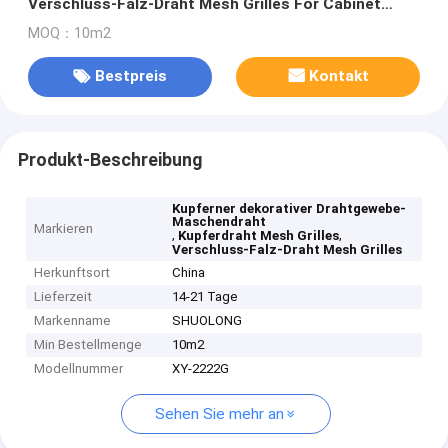
Verschluss-Falz-Draht Mesh Grilles For Cabinet
Doors
MOQ：10m2
Bestpreis
Kontakt
Produkt-Beschreibung
Kupferner dekorativer Drahtgewebe-
Maschendraht
Markieren
,
,
Kupferdraht Mesh Grilles
Verschluss-Falz-Draht Mesh Grilles
Herkunftsort
China
Lieferzeit
14-21 Tage
Markenname
SHUOLONG
Min Bestellmenge
10m2
Modellnummer
XY-2222G
Sehen Sie mehr an