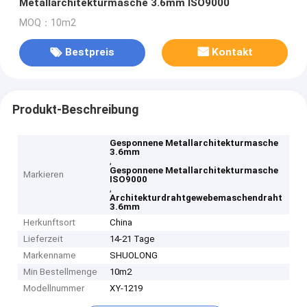
Metallarchitekturmasche 3.6mm ISO9000
MOQ：10m2
Bestpreis
Kontakt
Produkt-Beschreibung
Gesponnene Metallarchitekturmasche
3.6mm
,
Gesponnene Metallarchitekturmasche
Markieren
ISO9000
,
Architekturdrahtgewebemaschendraht
3.6mm
Herkunftsort
China
Lieferzeit
14-21 Tage
Markenname
SHUOLONG
Min Bestellmenge
10m2
Modellnummer
XY-1219