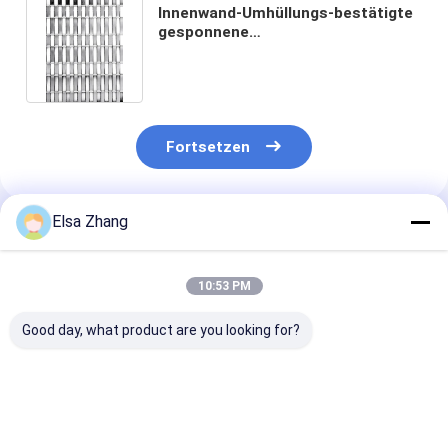
Innenwand-Umhüllungs-bestätigte
gesponnene
Metallarchitekturmasche 3.6mm
ISO9000
Fortsetzen
Elsa Zhang
Empfohlene Produkte
10:53 PM
Good day, what product are you looking for?
Edelstahl Gewebte
Graue gewebte
Markt für Rec
Drahtnetzplatten
Stahlplatten mit
Drahtnetzplat