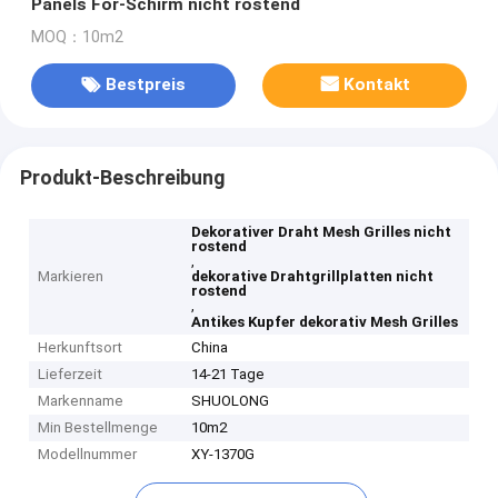
Panels For-Schirm nicht rostend
MOQ：10m2
Bestpreis
Kontakt
Produkt-Beschreibung
Dekorativer Draht Mesh Grilles nicht
rostend
,
Markieren
dekorative Drahtgrillplatten nicht
rostend
,
Antikes Kupfer dekorativ Mesh Grilles
Herkunftsort
China
Lieferzeit
14-21 Tage
Markenname
SHUOLONG
Min Bestellmenge
10m2
Modellnummer
XY-1370G