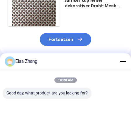
Antiker kupferner
dekorativer Draht-Mesh
Grilles Ss Panels For-
Schirm nicht rostend
Fortsetzen
Elsa Zhang
Empfohlene Produkte
10:20 AM
Good day, what product are you looking for?
Innenarchitektur-
5mm Warp Pitch
80,75 kg/m2
Upgrade Dekorative
Dekorative
Dekorative