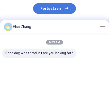
Fortsetzen
Elsa Zhang
Empfohlene Produkte
6:03 AM
Good day, what product are you looking for?
Innenarchitektur-
5mm Warp Pitch
80,75 kg/m2
Upgrade Dekorative
Dekorative
Dekorative
Drahtnetzgitter
Drahtnetzgitter
Drahtnetzgitte
Perfekte Wahl mit
perfektes Stil und
49% Öffnungsf
Weft Durchmesser
Funktion
aus Edelstahl
Bestpreis
Bestpreis
Bestprei
1mm-5mm
Schranktüren