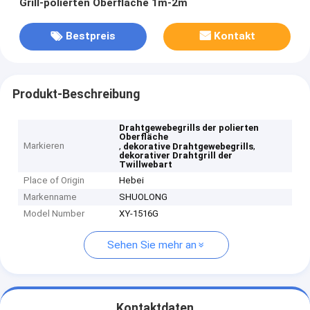
Grill-polierten Oberfläche 1m-2m
Bestpreis
Kontakt
Produkt-Beschreibung
Drahtgewebegrills der polierten
Oberfläche
Markieren
,
,
dekorative Drahtgewebegrills
dekorativer Drahtgrill der
Twillwebart
Place of Origin
Hebei
Markenname
SHUOLONG
Model Number
XY-1516G
Sehen Sie mehr an
Kontaktdaten