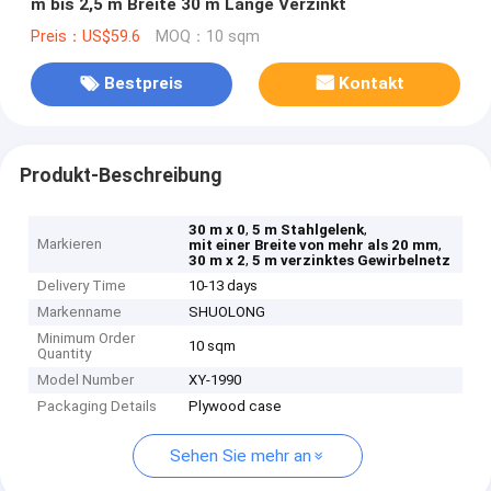
m bis 2,5 m Breite 30 m Länge Verzinkt
Preis：US$59.6
MOQ：10 sqm
Bestpreis
Kontakt
Produkt-Beschreibung
,
,
30 m x 0
5 m Stahlgelenk
Markieren
,
mit einer Breite von mehr als 20 mm
,
30 m x 2
5 m verzinktes Gewirbelnetz
Delivery Time
10-13 days
Markenname
SHUOLONG
Minimum Order
10 sqm
Quantity
Model Number
XY-1990
Packaging Details
Plywood case
Sehen Sie mehr an