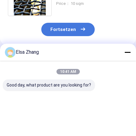
bis 2,5 m Breite 30 m Länge
Price： 10 sqm
Verzinkt
Fortsetzen
Elsa Zhang
Empfohlene Produkte
10:41 AM
Good day, what product are you looking for?
3×6m SGS-
3.3mm 304 Edelstahl
Edelstahl 316
Verschluss-Falz-
quetschverbundener
quetschverba
Draht-Mesh Square
Draht Mesh Woven
dekorativen D
Stainless Steel
Architectural Mesh
Mesh Grilles A
Woven-
Facade
Alkali
Bestpreis
Bestpreis
Bestprei