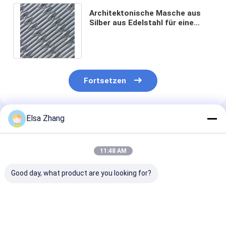
Architektonische Masche aus
Silber aus Edelstahl für eine
individuell angepasste
Gebäudefassade
Fortsetzen
Elsa Zhang
Empfohlene Produkte
11:48 AM
Good day, what product are you looking for?
Anpassbare
Gute Flexibilität
Lasergeschnit